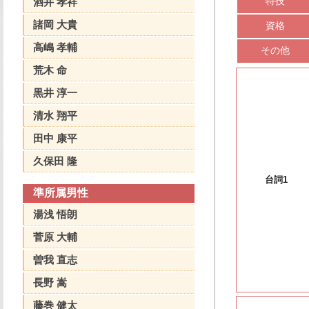
特技
酒井 孝祥
諸岡 大貴
資格
高嶋 孝輔
その他
荒木 命
黒井 淳一
清水 翔平
田中 康平
久保田 隆
台詞1
準所属男性
湯浅 悟朗
菅原 大輔
曽我 直志
長野 嵩
藤巻 健太