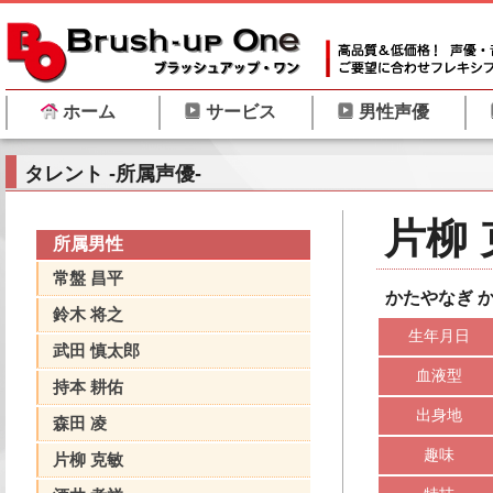
ホーム
サービス
男性声優
タレント -所属声優-
片柳 
所属男性
常盤 昌平
かたやなぎ かつとし
鈴木 将之
生年月日
武田 慎太郎
血液型
持本 耕佑
出身地
森田 凌
趣味
片柳 克敏