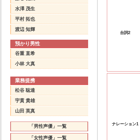
水澤 茂生
平村 拓也
渡辺 知輝
台詞2
預かり男性
谷重 直希
小林 大真
業務提携
松谷 聡達
宇貫 貴雄
山田 英真
ナレーション1
「男性声優」一覧
「女性声優」一覧