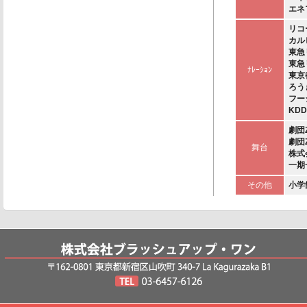
エネ
リコ
カル
東急
東急
ﾅﾚｰｼｮﾝ
東京
ろう
フー
KD
劇団
劇団
舞台
株式
一期
その他
小学