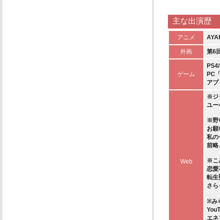
主な出演歴
アニメ
AYA
外画
第6
PS
ゲーム
PC
アプ
※ジ
ユー
※野
お願
私の
前略
※こ
Web
恋愛
転生
さら
※み
Yo
エネ