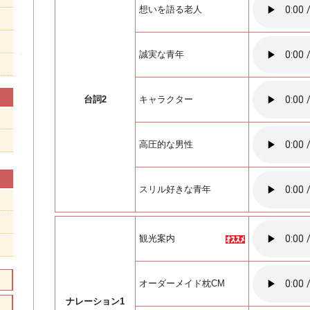
想いを語る老人
誠実な青年
台詞2
キャラクター
高圧的な男性
スリル好きな青年
観光案内
オーダーメイド枕CM
ナレーション1