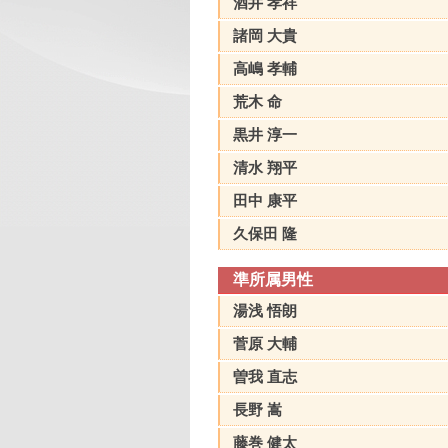
酒井 孝祥
諸岡 大貴
高嶋 孝輔
荒木 命
黒井 淳一
清水 翔平
田中 康平
久保田 隆
準所属男性
湯浅 悟朗
菅原 大輔
曽我 直志
長野 嵩
藤巻 健太