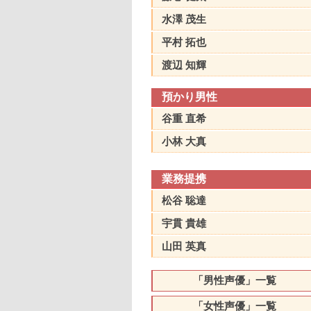
水澤 茂生
平村 拓也
渡辺 知輝
預かり男性
谷重 直希
小林 大真
業務提携
松谷 聡達
宇貫 貴雄
山田 英真
「男性声優」一覧
「女性声優」一覧