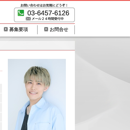
募集要項
お問合せ