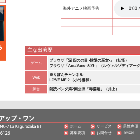
海外アニメ映画予告
主な出演歴
ブラウザ「深 四のの目 -陰陽の巫女-」（妖怪）
ゲーム
ブラウザ「AmaVane-天羽-」（ルヴァルゾディアー
※りぼんチャンネル
Web
L♡VE ME？（小竹橙和）
舞台
朗読パンダ第2回公演「毒霧姫」（井上）
ホーム
サービス
男性声優
Twitter
募集要項
お問合せ